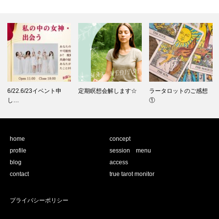
6/22.6/23イベント申
定期瞑想会解します☆
ラータロットのご感想
し…
①
home
concept
profile
session menu
blog
access
contact
true tarot monitor
プライバシーポリシー