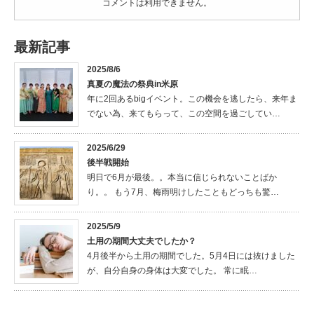
コメントは利用できません。
最新記事
2025/8/6
真夏の魔法の祭典in米原
年に2回あるbigイベント。この機会を逃したら、来年ま
でない為、来てもらって、この空間を過ごしてい…
2025/6/29
後半戦開始
明日で6月が最後。。本当に信じられないことばか
り。。 もう7月、梅雨明けしたこともどっちも驚…
2025/5/9
土用の期間大丈夫でしたか？
4月後半から土用の期間でした。5月4日には抜けました
が、自分自身の身体は大変でした。 常に眠…