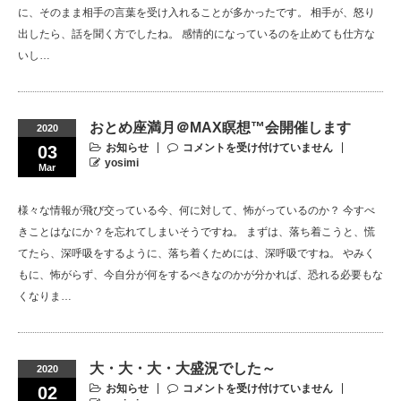
に、そのまま相手の言葉を受け入れることが多かったです。 相手が、怒り
出したら、話を聞く方でしたね。 感情的になっているのを止めても仕方な
いし…
おとめ座満月＠MAX瞑想™会開催します
2020
お知らせ
コメントを受け付けていません
03
yosimi
Mar
様々な情報が飛び交っている今、何に対して、怖がっているのか？ 今すべ
きことはなにか？を忘れてしまいそうですね。 まずは、落ち着こうと、慌
てたら、深呼吸をするように、落ち着くためには、深呼吸ですね。 やみく
もに、怖がらず、今自分が何をするべきなのかが分かれば、恐れる必要もな
くなりま…
大・大・大・大盛況でした～
2020
お知らせ
コメントを受け付けていません
02