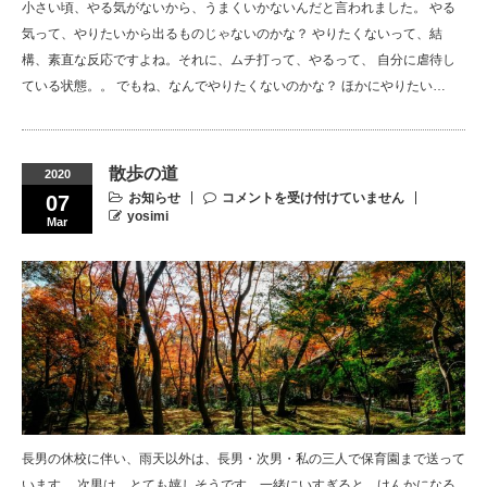
小さい頃、やる気がないから、うまくいかないんだと言われました。 やる
気って、やりたいから出るものじゃないのかな？ やりたくないって、結
構、素直な反応ですよね。それに、ムチ打って、やるって、 自分に虐待し
ている状態。。 でもね、なんでやりたくないのかな？ ほかにやりたい…
散歩の道
2020
お知らせ
コメントを受け付けていません
07
yosimi
Mar
長男の休校に伴い、雨天以外は、長男・次男・私の三人で保育園まで送って
います。 次男は、とても嬉しそうです。一緒にいすぎると、けんかになる