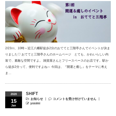
2/23㈰、10時～近江八幡駅徒歩2分のおててと三階亭さんでイベントが決ま
りました♡ おててと三階亭さんのホームページ とても、かわいらしい内
装で、素敵な空間ですよ。 雑貨屋さんとフリースペースのお店です。駅か
ら徒歩2分って、便利ですよね～ 今回は、『開運と癒し』をテーマに考え
ま…
SHIFT
2020
お知らせ
コメントを受け付けていません
15
yosimi
Jan