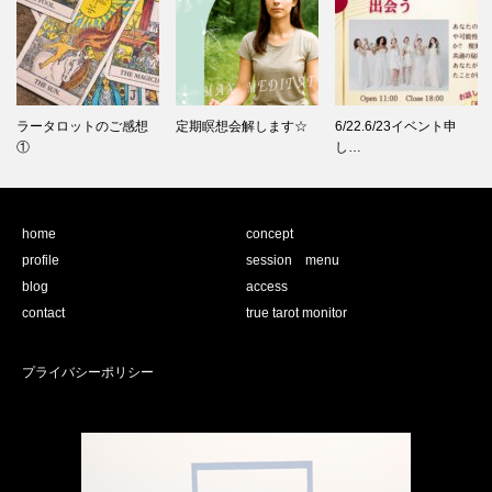
ラータロットのご感想
定期瞑想会解します☆
6/22.6/23イベント申
①
し…
home
concept
profile
session menu
blog
access
contact
true tarot monitor
プライバシーポリシー