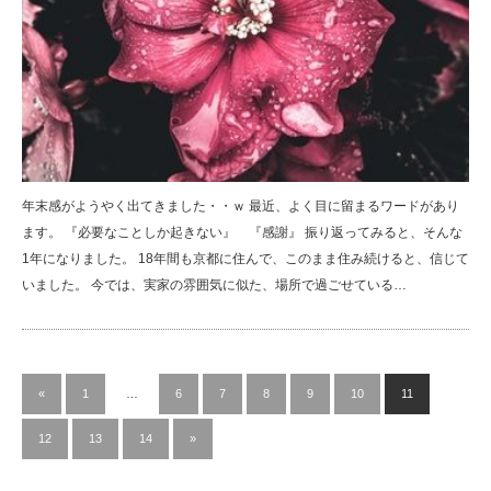
年末感がようやく出てきました・・ｗ 最近、よく目に留まるワードがあり
ます。 『必要なことしか起きない』 『感謝』 振り返ってみると、そんな
1年になりました。 18年間も京都に住んで、このまま住み続けると、信じて
いました。 今では、実家の雰囲気に似た、場所で過ごせている…
«
1
…
6
7
8
9
10
11
12
13
14
»