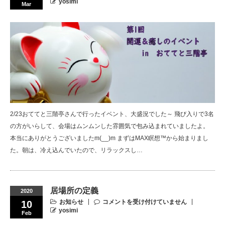
yosimi
Mar
2/23おててと三階亭さんで行ったイベント、大盛況でした～ 飛び入りで3名
の方がいらして、会場はムンムンした雰囲気で包み込まれていましたよ。
本当にありがとうございましたm(__)m まずはMAX瞑想™から始まりまし
た。朝は、冷え込んでいたので、リラックスし…
居場所の定義
2020
お知らせ
コメントを受け付けていません
10
yosimi
Feb